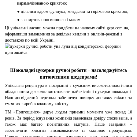
карамелізованою крихтою;
● цільним ядром фундука, мигдалем та горіховою крихтою;
● заспиртованою вишнею і маком.
Ці унікальні ласощі можна придбати на нашому сайті gzpt.com.ua,
оформивши замовлення за декілька хвилин в онлайн-режимі з
доставкою по всій Україні.
Шоколадні цукерки ручної роботи – насолоджуйтесь
витонченими шедеврами!
Унікальна рецептура в поєднанні з сучасним високотехнологічним
обладнанням дозволяє виготовляти найякісніші цукерки шоколадні.
Наш досвідчений персонал забезпечує швидку доставку свіжих та
смачних виробів кожному клієнту.
ТМ «Пригощайся» дарує людям приємні моменти уже понад 10
років. За період існування компанія завоювала довіру споживачів, а
також має багато позитивних відгуків. Наше завдання –
забезпечити клієнтів високоякісною та смачною продукцією.
Солодкі смаколики зможуть наповнити ваш день яскравими