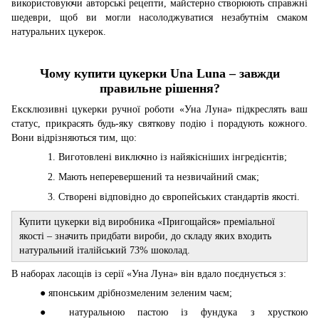
використовуючи авторські рецепти, майстерно створюють справжні
шедеври, щоб ви могли насолоджуватися незабутнім смаком
натуральних цукерок.
Чому купити цукерки Una Luna – завжди
правильне рішення?
Ексклюзивні цукерки ручної роботи «Уна Луна» підкреслять ваш
статус, прикрасять будь-яку святкову подію і порадують кожного.
Вони відрізняються тим, що:
Виготовлені виключно із найякісніших інгредієнтів;
Мають неперевершений та незвичайний смак;
Створені відповідно до європейських стандартів якості.
Купити цукерки від виробника «Пригощайся» преміальної
якості – значить придбати вироби, до складу яких входить
натуральний італійський 73% шоколад.
В наборах ласощів із серії «Уна Луна» він вдало поєднується з:
● японським дрібнозмеленим зеленим чаєм;
● натуральною пастою із фундука з хрусткою