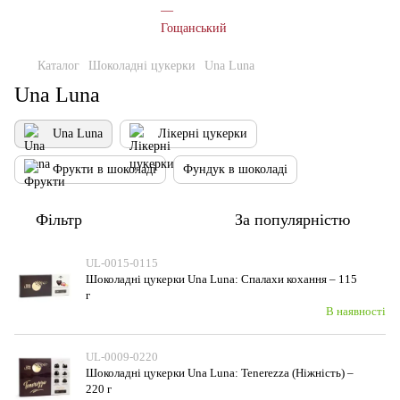
Каталог
Шоколадні цукерки
Una Luna
Una Luna
Una Luna
Лікерні цукерки
Фрукти в шоколаді
Фундук в шоколаді
Фільтр
За популярністю
UL-0015-0115
Шоколадні цукерки Una Luna: Спалахи кохання – 115
г
В наявності
UL-0009-0220
Шоколадні цукерки Una Luna: Tenerezza (Ніжність) –
220 г