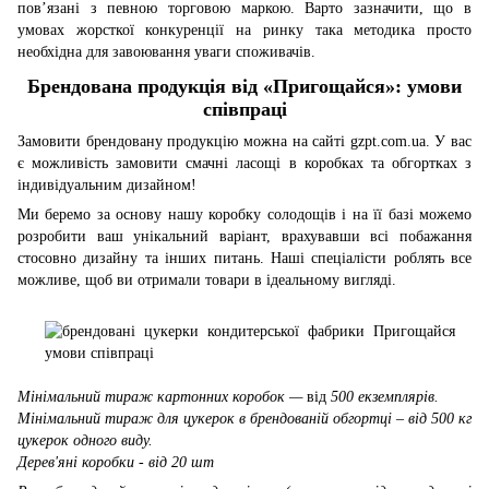
пов’язані з певною торговою маркою. Варто зазначити, що в
умовах жорсткої конкуренції на ринку така методика просто
необхідна для завоювання уваги споживачів.
Брендована продукція від «Пригощайся»: умови
співпраці
Замовити брендовану продукцію можна на сайті gzpt.com.ua. У вас
є можливість замовити смачні ласощі в коробках та обгортках з
індивідуальним дизайном!
Ми беремо за основу нашу коробку солодощів і на її базі можемо
розробити ваш унікальний варіант, врахувавши всі побажання
стосовно дизайну та інших питань. Наші спеціалісти роблять все
можливе, щоб ви отримали товари в ідеальному вигляді.
Мінімальний тираж картонних коробок —
від
500 екземплярів.
Мінімальний тираж для цукерок в брендованій обгортці – від 500 кг
цукерок одного виду.
Дерев'яні коробки - від 20 шт