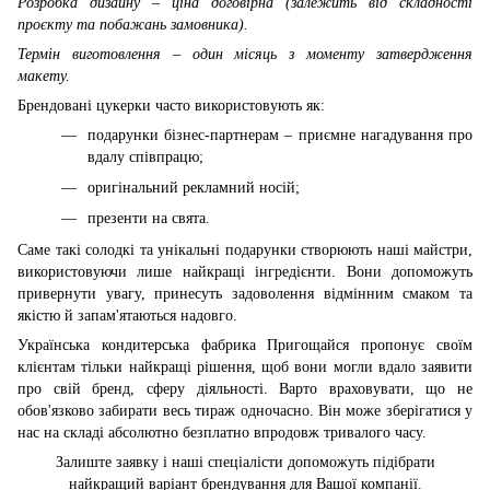
Розробка дизайну – ціна договірна (залежить від складності
проєкту та побажань замовника).
Термін виготовлення – один місяць з моменту затвердження
макету.
Брендовані цукерки часто використовують як:
подарунки бізнес-партнерам – приємне нагадування про
вдалу співпрацю;
оригінальний рекламний носій;
презенти на свята.
Саме такі солодкі та унікальні подарунки створюють наші майстри,
використовуючи лише найкращі інгредієнти. Вони допоможуть
привернути увагу, принесуть задоволення відмінним смаком та
якістю й запам'ятаються надовго.
Українська кондитерська фабрика Пригощайся пропонує своїм
клієнтам тільки найкращі рішення, щоб вони могли вдало заявити
про свій бренд, сферу діяльності. Варто враховувати, що не
обов'язково забирати весь тираж одночасно. Він може зберігатися у
нас на складі абсолютно безплатно впродовж тривалого часу.
Залиште заявку і наші спеціалісти допоможуть підібрати
найкращий варіант брендування для Вашої компанії.