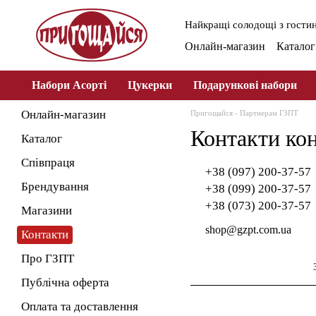
Перейти до основного контенту
Найкращі солодощі з гостин
Онлайн-магазин
Каталог
Про ГЗПТ
Публічна о
Набори Асорті
Цукерки
Подарункові набори
Онлайн-магазин
Пригощайся - Партнерам ГЗПТ
Контакти ко
Каталог
Співпраця
+38 (097) 200-37-57
Брендування
+38 (099) 200-37-57
+38 (073) 200-37-57
Магазини
shop@gzpt.com.ua
Контакти
Про ГЗПТ
Публічна оферта
Оплата та доставлення