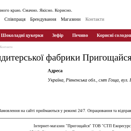
ного краю. Смачно. Якісно. Корисно.
Співпраця
Брендування
Магазини
Контакти
ферта
Оплата та доставлення
Шоколадні цукерки
Зефір
Печиво
Корисні солодо
Контакти
ндитерської фабрики Пригощайс
Адреса
Україна, Рівненська обл., смт Гоща, вул. 
Замовлення на сайті приймаються у режимі 24/7. Опрацювання та відправл
Інтернет-магазин "Пригощайся" ТОВ "СТП Екоресур