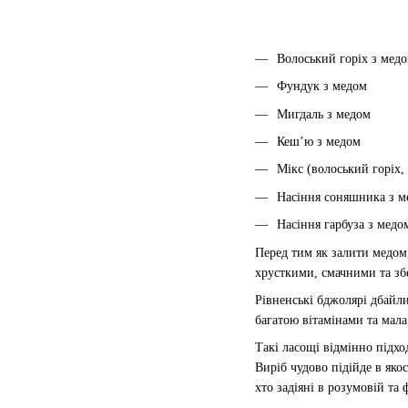
Волоський горіх з мед
Фундук з медом
Мигдаль з медом
Кеш’ю з медом
Мікс (волоський горіх,
Насіння соняшника з м
Насіння гарбуза з медо
Перед тим як залити медом,
хрусткими, смачними та збе
Рівненські бджолярі дбайли
багатою вітамінами та мала
Такі ласощі відмінно підхо
Виріб чудово підійде в яко
хто задіяні в розумовій та 