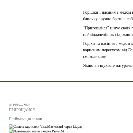
Горішки і насіння з медом
баночку зручно брати з со
“Пригощайся” цінує своїх п
найвіддаленіших сіл, мають
Горіхи та насіння з медом
корисним перекусом від Го
смаколиками.
Якщо ви шукаєте натуральн
© 1998—2026
ПРИГОЩАЙСЯ
Приймаємо до оплати