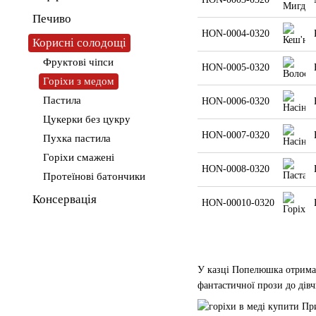
Печиво
HON-0004-0320
Корисні солодощі
Фруктові чіпси
HON-0005-0320
Горіхи з медом
Пастила
HON-0006-0320
Цукерки без цукру
HON-0007-0320
Пухка пастила
Горіхи смажені
HON-0008-0320
Протеїнові батончики
Консервація
HON-00010-0320
У казці Попелюшка отримал
фантастичної прози до дів