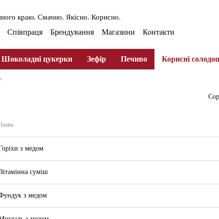
ного краю. Смачно. Якісно. Корисно.
Співпраця
Брендування
Магазини
Контакти
ферта
Оплата та доставлення
Шоколадні цукерки
Зефір
Печиво
Корисні солодо
м
Сор
Назва
Горіхи з медом
Вітамінна суміш
Фундук з медом
Мигдаль з медом