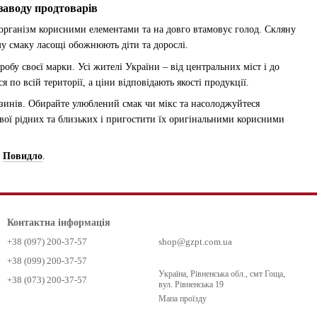
 заводу продтоварів
 організм корисними елементами та на довго втамовує голод. Скляну
му смаку ласощі обожнюють діти та дорослі.
робу своєї марки. Усі жителі України – від центральних міст і до
по всій території, а ціни відповідають якості продукції.
азинів. Обирайте улюблений смак чи мікс та насолоджуйтеся
вої рідних та близьких і пригостити їх оригінальними корисними
у
Повидло
.
Контактна інформація
+38 (097) 200-37-57
shop@gzpt.com.ua
+38 (099) 200-37-57
Україна, Рівненська обл., смт Гоща,
+38 (073) 200-37-57
вул. Рівненська 19
Мапа проїзду