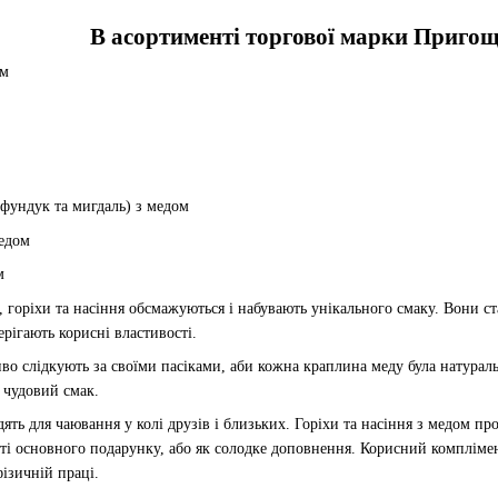
В асортименті торгової марки Пригощ
ом
 фундук та мигдаль) з медом
едом
м
 горіхи та насіння обсмажуються і набувають унікального смаку. Вони с
рігають корисні властивості.
во слідкують за своїми пасіками, аби кожна краплина меду була натурал
 чудовий смак.
дять для чаювання у колі друзів і близьких. Горіхи та насіння з медом 
сті основного подарунку, або як солодке доповнення. Корисний комплімен
фізичній праці.