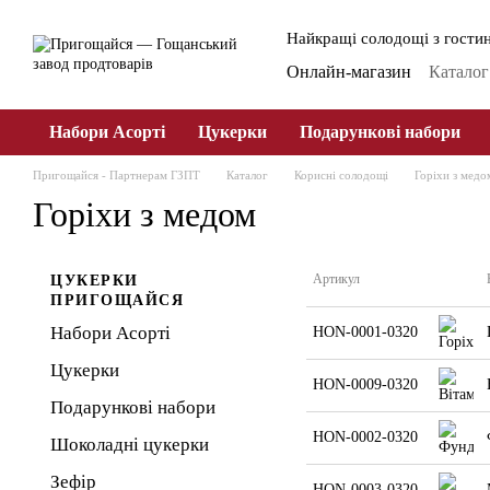
Перейти до основного контенту
Найкращі солодощі з гостин
Онлайн-магазин
Каталог
Про ГЗПТ
Публічна о
Набори Асорті
Цукерки
Подарункові набори
Пригощайся - Партнерам ГЗПТ
Каталог
Корисні солодощі
Горіхи з медо
Горіхи з медом
Артикул
ЦУКЕРКИ
ПРИГОЩАЙСЯ
Набори Асорті
HON-0001-0320
Цукерки
HON-0009-0320
Подарункові набори
HON-0002-0320
Шоколадні цукерки
Зефір
HON-0003-0320