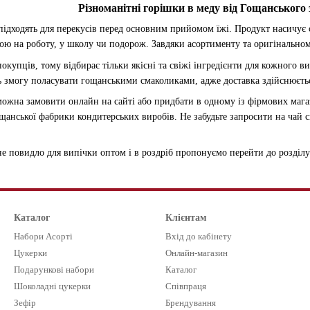
Різноманітні горішки в меду від Гощанського
 підходять для перекусів перед основним прийомом їжі. Продукт насичує
бою на роботу, у школу чи подорож. Завдяки асортименту та оригінально
окупців, тому відбирає тільки якісні та свіжі інгредієнти для кожного ви
 змогу поласувати гощанськими смаколиками, адже доставка здійснюється 
 можна замовити онлайн на сайті або придбати в одному із фірмових маг
щанської фабрики кондитерських виробів. Не забудьте запросити на чай с
е повидло для випічки оптом і в роздріб пропонуємо перейти до розділ
Каталог
Клієнтам
Набори Асорті
Вхід до кабінету
Цукерки
Онлайн-магазин
Подарункові набори
Каталог
Шоколадні цукерки
Співпраця
Зефір
Брендування