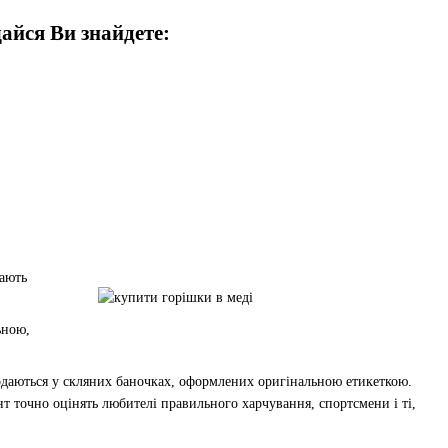
айся Ви знайдете:
тають
ьною,
продаються у скляних баночках, оформлених оригінальною етикеткою.
т точно оцінять любителі правильного харчування, спортсмени і ті,