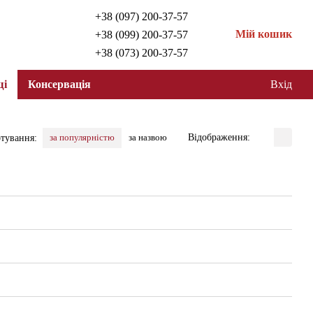
+38 (097) 200-37-57
Мій кошик
+38 (099) 200-37-57
+38 (073) 200-37-57
щі
Консервація
Вхід
Відображення:
за популярністю
за назвою
тування: