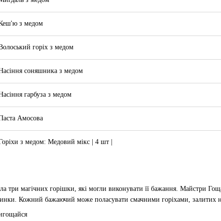
Кеш'ю з медом
Волоський горіх з медом
Насіння соняшника з медом
Насіння гарбуза з медом
Паста Амосова
Горіхи з медом: Медовий мікс | 4 шт |
а три магічних горішки, які могли виконувати її бажання. Майстри Гощан
чинки. Кожний бажаючий може поласувати смачними горіхами, залитих на