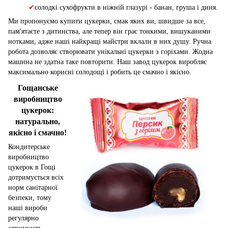
✔
солодкі сухофрукти в ніжній глазурі - банан, груша і диня.
Ми пропонуємо купити цукерки, смак яких ви, швидше за все,
пам'ятаєте з дитинства, але тепер він грає тонкими, вишуканими
нотками, адже наші найкращі майстри вклали в них душу. Ручна
робота дозволяє створювати унікальні цукерки з горіхами. Жодна
машина не здатна таке повторити. Наш завод цукерок виробляє
максимально корисні солодощі і робить це смачно і якісно.
Гощанське
виробництво
цукерок:
натурально,
якісно і смачно!
Кондитерське
виробництво
цукерок в Гощі
дотримується всіх
норм санітарної
безпеки, тому
наші вироби
регулярно