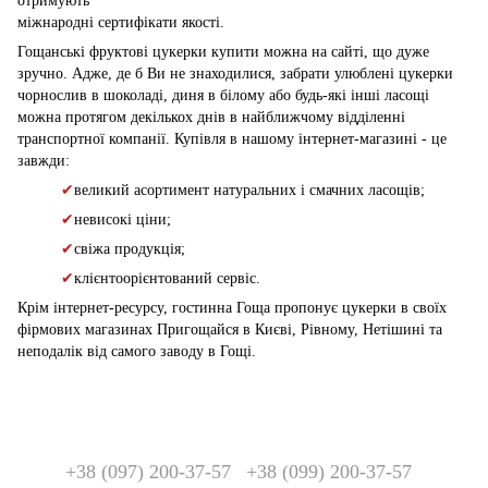
отримують
міжнародні сертифікати якості.
Гощанські фруктові цукерки купити можна на сайті, що дуже
зручно. Адже, де б Ви не знаходилися, забрати улюблені цукерки
чорнослив в шоколаді, диня в білому або будь-які інші ласощі
можна протягом декількох днів в найближчому відділенні
транспортної компанії. Купівля в нашому інтернет-магазині - це
завжди:
✔
великий асортимент натуральних і смачних ласощів;
✔
невисокі ціни;
✔
свіжа продукція;
✔
клієнтоорієнтований сервіс.
Крім інтернет-ресурсу, гостинна Гоща пропонує цукерки в своїх
фірмових магазинах Пригощайся в Києві, Рівному, Нетішині та
неподалік від самого заводу в Гощі.
+38 (097) 200-37-57
+38 (099) 200-37-57