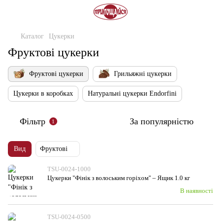
Каталог
Цукерки
Фруктові цукерки
Фруктові цукерки
Грильяжні цукерки
Цукерки в коробках
Натуральні цукерки Endorfini
Фільтр
За популярністю
1
Вид
Фруктові
TSU-0024-1000
Цукерки "Фінік з волоським горiхом" – Ящик 1.0 кг
В наявності
TSU-0024-0500