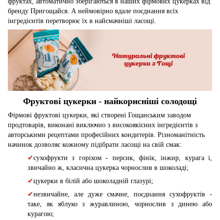
фруктах, автоматично зберігаються в наших фірмових цукерках від
бренду Пригощайся. А неймовірно вдале поєднання всіх
інгредієнтів перетворює їх в найсмачніші ласощі.
Фруктові цукерки - найкорисніші солодощі
Фірмові фруктові цукерки, які створені Гощанським заводом
продтоварів, виконані виключно з високоякісних інгредієнтів з
авторськими рецептами професійних кондитерів. Різноманітність
начинок дозволяє кожному підібрати ласощі на свій смак:
✔
сухофрукти з горіхом - персик, фінік, інжир, курага і,
звичайно ж, класична цукерка чорнослив в шоколаді;
✔
цукерки в білій або шоколадній глазурі;
✔
незвичайне, але дуже смачне, поєднання сухофруктів -
таке, як яблуко з журавлиною, чорнослив з динею або
курагою;