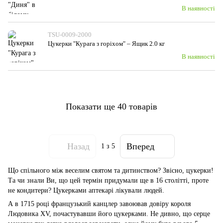
В наявності
TSU-0009-2000
Цукерки "Курага з горiхом" – Ящик 2.0 кг
В наявності
Показати ще 40 товарів
Назад
Вперед
1
з 5
Що спільного між веселим святом та дитинством? Звісно, цукерки!
Та чи знали Ви, що цей термін придумали ще в 16 столітті, проте
не кондитери? Цукерками аптекарі лікували людей.
А в 1715 році французький канцлер завоював довіру короля
Людовика XV, почастувавши його цукерками. Не дивно, що серце