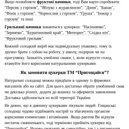
Якщо полюбляєте
фруктові начинки
, тоді Вам варто спробувати:
“Персик з горіхом”
,
“Яблуко з журавлиною”
,
“Диня”,
“Банан”,
“Фінік з горіхом”
,
“Чорнослив з горіхом”
,
“Груша”
,
“Інжир з
горіхом”
та інші.
Грильяжні начинки
ховаються у цукерках:
“Насіннячко”
,
“Зернятко”
,
“Бурштиновий край”
,
“Метеорит”
,
“Східна ніч”
,
“Фруктовий грильяж”
.
Кожний солодкий виріб має індивідуальну упаковку, тому їх
зручно брати з собою на роботу, у школу, подорож чи на
прогулянку. Захватіть улюблені смаки, і, коли відчуєте голод,
втамуйте його корисними натуральними цукерками.
Як замовити цукерки ТМ “Пригощайся”?
Натуральні солодощі можна придбати в одному із фірмових
магазинів або на сайті. Для цього достатньо обрати улюблений смак
чи декілька різних, додати до кошику та оформити замовлення.
Доставка здійснюється по всій території України.
Не дивно, що в давнину цукерками лікували людей. Гощанські
солодощі чудово підіймають настрій та збагачують організм
корисними елементами і вітамінами. Якщо раптом Ви відчули
нестаток смачненького, тоді терміново прийміть цукерки від
“Пригощйся”. Чудово смакують як самостійно, так і з тепленьким