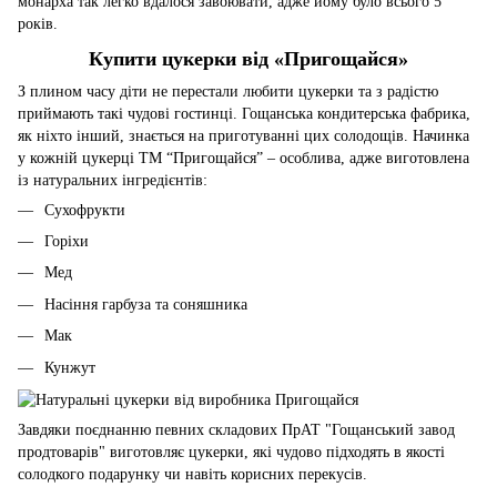
монарха так легко вдалося завоювати, адже йому було всього 5
років.
Купити цукерки від «Пригощайся»
З плином часу діти не перестали любити цукерки та з радістю
приймають такі чудові гостинці. Гощанська кондитерська фабрика,
як ніхто інший, знається на приготуванні цих солодощів. Начинка
у кожній цукерці ТМ “Пригощайся” – особлива, адже виготовлена
із натуральних інгредієнтів:
Сухофрукти
Горіхи
Мед
Насіння гарбуза та соняшника
Мак
Кунжут
Завдяки поєднанню певних складових ПрАТ "Гощанський завод
продтоварів" виготовляє цукерки, які чудово підходять в якості
солодкого подарунку чи навіть корисних перекусів.