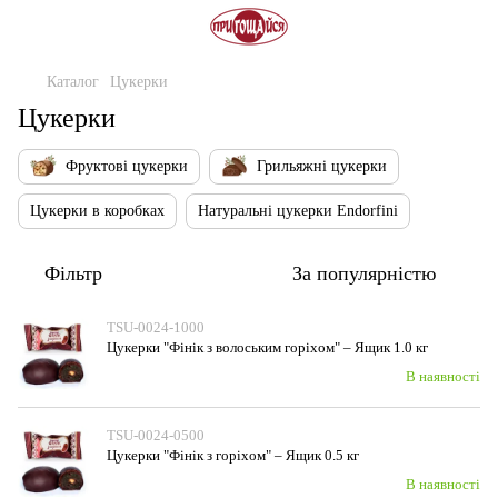
Каталог
Цукерки
Цукерки
Фруктові цукерки
Грильяжні цукерки
Цукерки в коробках
Натуральні цукерки Endorfini
Фільтр
За популярністю
TSU-0024-1000
Цукерки "Фінік з волоським горiхом" – Ящик 1.0 кг
В наявності
TSU-0024-0500
Цукерки "Фінік з горiхом" – Ящик 0.5 кг
В наявності