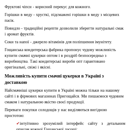
Фруктові чіпси - корисний перекус для кожного.
Горішки в меду - хрусткі, підсмажені горішки в меду з місцевих
пасік.
Повидло - традиційні рецепти дозволили зберегти натуральні смак
і аромат фруктів.
Соки та напої - джерело вітамінів для поліпшення імунітету.
Гощанська кондитерська фабрика пропонує чудову можливість
купити смачні цукерки оптом і в роздріб безпосередньо з
виробництва. Такі кондитерські вироби опт гарантовано
оригінальні, свіжі і якісні.
Можливість купити смачні цукерки в Україні з
доставкою
Найсмачніші цукерки купити в Україні можна тільки на нашому
сайті і в фірмових магазинах Пригощайся. Ми пишаємося чудовим
смаком і натуральною якістю своєї продукції.
Переваги покупки солодощів у нас виділяються вигідною
простотою:
✔
інтуїтивно зрозумілий інтерфейс сайту з детальним
описом кожної Гощанської ласощі;