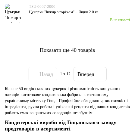
TSU-0007-2000
Цукерки "Інжир з горіхом" – Ящик 2.0 кг
В наявності
Показати ще 40 товарів
Назад
Вперед
1
з 12
Більше 50 видів смачних цукерок і різноманітність вишуканих
ласощів виготовляє кондитерська фабрика в гостинному
українському містечку Гоща. Професійне обладнання, високоякісні
інгредієнти, ручна робота і унікальні рецепти від наших кондитерів
роблять смак гощанських солодощів незабутнім.
Кондитерські вироби від Гощанського заводу
продтоварів в асортименті