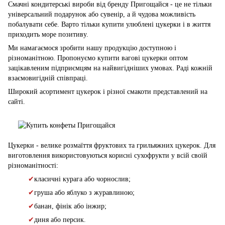
Смачні кондитерські вироби від бренду Пригощайся - це не тільки
універсальний подарунок або сувенір, а й чудова можливість
побалувати себе. Варто тільки купити улюблені цукерки і в життя
приходить море позитиву.
Ми намагаємося зробити нашу продукцію доступною і
різноманітною. Пропонуємо купити вагові цукерки оптом
зацікавленим підприємцям на найвигідніших умовах. Раді кожній
взаємовигідній співпраці.
Широкий асортимент цукерок і різної смакоти представлений на
сайті.
Цукерки - велике розмаїття фруктових та грильяжних цукерок. Для
виготовлення використовуються корисні сухофрукти у всій своїй
різноманітності:
✔
класичні курага або чорнослив;
✔
груша або яблуко з журавлиною;
✔
банан, фінік або інжир;
✔
диня або персик.