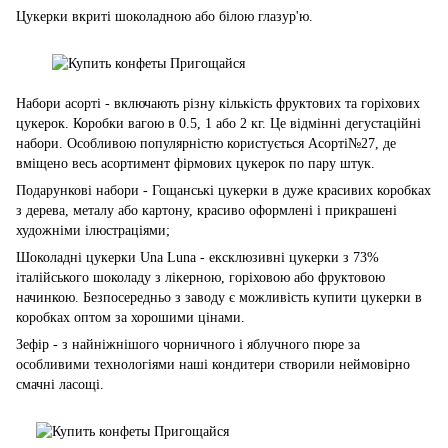
Цукерки вкриті шоколадною або білою глазур'ю.
Набори асорті - включають різну кількість фруктових та горіхових
цукерок. Коробки вагою в 0.5, 1 або 2 кг. Це відмінні дегустаційні
набори. Особливою популярністю користується Асорті№27, де
вміщено весь асортимент фірмових цукерок по пару штук.
Подарункові набори - Гощанські цукерки в дуже красивих коробках
з дерева, металу або картону, красиво оформлені і прикрашені
художніми ілюстраціями;
Шоколадні цукерки Una Luna - ексклюзивні цукерки з 73%
італійського шоколаду з лікерною, горіховою або фруктовою
начинкою. Безпосередньо з заводу є можливість купити цукерки в
коробках оптом за хорошими цінами.
Зефір - з найніжнішого чорничного і яблучного пюре за
особливими технологіями наші кондитери створили неймовірно
смачні ласощі.