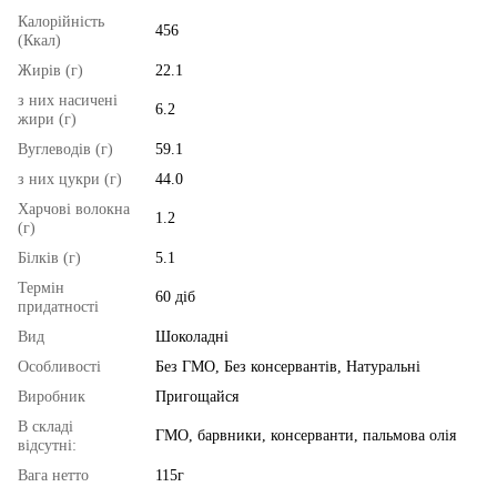
Калорійність
456
(Ккал)
Жирів (г)
22.1
з них насичені
6.2
жири (г)
Вуглеводів (г)
59.1
з них цукри (г)
44.0
Харчові волокна
1.2
(г)
Білків (г)
5.1
Термін
60 діб
придатності
Вид
Шоколадні
Особливості
Без ГМО, Без консервантів, Натуральні
Виробник
Пригощайся
В складі
ГМО, барвники, консерванти, пальмова олія
відсутні:
Вага нетто
115г