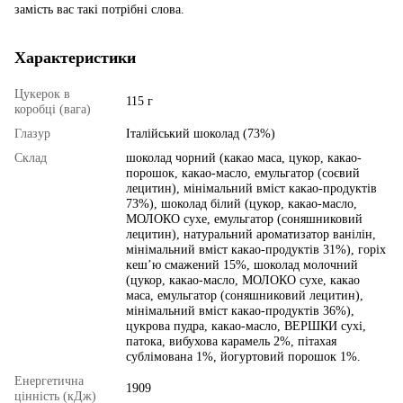
замість вас такі потрібні слова.
Характеристики
Цукерок в
115 г
коробці (вага)
Глазур
Італійський шоколад (73%)
Склад
шоколад чорний (какао маса, цукор, какао-
порошок, какао-масло, емульгатор (соєвий
лецитин), мінімальний вміст какао-продуктів
73%), шоколад білий (цукор, какао-масло,
МОЛОКО сухе, емульгатор (соняшниковий
лецитин), натуральний ароматизатор ванілін,
мінімальний вміст какао-продуктів 31%), горіх
кеш’ю смажений 15%, шоколад молочний
(цукор, какао-масло, МОЛОКО сухе, какао
маса, емульгатор (соняшниковий лецитин),
мінімальний вміст какао-продуктів 36%),
цукрова пудра, какао-масло, ВЕРШКИ сухі,
патока, вибухова карамель 2%, пітахая
сублімована 1%, йогуртовий порошок 1%.
Енергетична
1909
цінність (кДж)