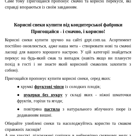
Саме тому Пригощайся пропонує смачні та корисні перекуси, які
справді впораються із своїм завданням.
Корисні снеки купити від кондитерської фабрики
Пригощайся - і смачно, і корисно!
Корисні снеки купити зручно на сайті gzpt.com.ua. Асортимент
постійно оновлюється, адже наша мета - створювати нові та смачні
ласощі для вашого хорошого настрою. У цій категорії знайдеться
перекус на будь-який смак та випадок (навіть якщо ви плануєте
похід в гості і не знаєте який корисний смаколик захопити з
собою).
Пригощайся пропонує купити корисні снеки, серед яких:
● хрумкі
фруктові чіпси
із солодких плодів;
●
цукерки без цукру
у складі яких - ніжні шматочки
фруктів, горіхи та ягоди;
● повітряна
пастила
з натурального яблучного пюре із
додаванням вишні.
Обирайте улюблені снеки та насолоджуйтесь користю та смаком
справжніх ласощів!
А ще хрусткі, підсмажені горішки в неймовірно смачному меду з