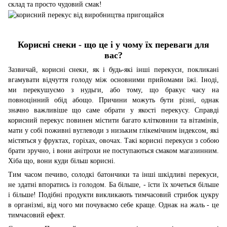
склад та просто чудовий смак!
Корисні снеки - що це і у чому їх переваги для
вас?
Зазвичай, корисні снеки, як і будь-які інші перекуси, покликані
вгамувати відчуття голоду між основними прийомами їжі. Іноді,
ми перекушуємо з нудьги, або тому, що бракує часу на
повноцінний обід абощо. Причини можуть бути різні, однак
значно важливіше що саме обрати у якості перекусу. Справді
корисний перекус повинен містити багато клітковини та вітамінів,
мати у собі поживні вуглеводи з низьким глікемічним індексом, які
містяться у фруктах, горіхах, овочах. Такі корисні перекуси з собою
брати зручно, і вони анітрохи не поступаються смаком магазинним.
Хіба що, вони куди більш корисні.
Тим часом печиво, солодкі батончики та інші шкідливі перекуси,
не здатні впоратись із голодом. Ба більше, - їсти їх хочеться більше
і більше! Подібні продукти викликають тимчасовий стрибок цукру
в організмі, від чого ми почуваємо себе краще. Однак на жаль - це
тимчасовий ефект.