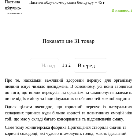
Пастила яблучно-морквяна без цукру – 45 г
В наявності
Показати ще 31 товар
Назад
Вперед
1
з 2
Про те, наскільки важливий здоровий перекус для організму
людини існує чимало досліджень. В основному, усі вони зводяться
до того, що вплив перекусів на організм та самопочуття залежить
лише від їх вмісту та індивідуальних особливостей кожної людини.
Однак цілком очевидно, що корисний перекус із натуральних
складових принесе куди більше користі та позитивних емоцій ніж
той, що має у складі багато консервантів та підсилювачів смаку.
Саме тому кондитерська фабрика Пригощайся створила смачні та
корисні солодощі, які чудово втамовують голод, мають ідеальний