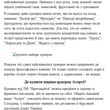
найсмачнішої цукерки. Начинки у них різні, тому кожний зможе
обрати улюблений смак: кокосовий, фруктовий чи з грильяжем.
В упаковці деякі цукерки мають назву, яка не вказує на склад
начинки:
“Полум’яні”
,
“Метеорит”
чи
“Панські витребеньки”
.
Здогадатися, що приховується під шоколадом можна лише після
того, як хтось відкусить смаколик. Для тих, хто не любить
експериментувати та хоче скуштувати конкретний вид начики, в
Асорті представлені й такі, що мають відповідну назву:
“Груша”
,
“Чорнослив та Диня”
,
“Курага з горіхом”.
Пошуки тієї самої найсмачнішої цукерки можна прирівняти до
пошуку філософського каменю. От тільки знайти солодкий скарб в
коробці Асорті значно більше шансів, а задоволення – не менше.
Де купити ящики цукерок Асорті?
Цукерки від ТМ “Пригощайся” можна придбати в одному із
фірмових магазинів, або ж замовити на сайті. Оберіть бажаний
ящик “Асорті”, покладіть його до кошику та оформіть замовлення.
Солодощі, у найкоротші терміни, ми доставимо в будь-який
населений пункт України.