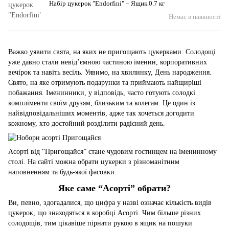
Набір цукерок "Endorfini" – Ящик 0.7 кг
Немає в наявності
Важко уявити свята, на яких не пригощають цукерками. Солодощі
уже давно стали невід’ємною частиною іменин, корпоративних
вечірок та навіть весіль. Уявимо, на хвилинку, День народження.
Свято, на яке отримують подарунки та приймають найщиріші
побажання. Іменинники, у відповідь, часто готують солодкі
компліменти своїм друзям, близьким та колегам. Це один із
найвідповідальніших моментів, адже так хочеться догодити
кожному, хто достойний розділити радісний день.
Асорті від “Пригощайся” стане чудовим гостинцем на іменинному
столі. На сайті можна обрати цукерки з різноманітним
наповненням та будь-якої фасовки.
Яке саме “Асорті” обрати?
Ви, певно, здогадалися, що цифра у назві означає кількість видів
цукерок, що знаходяться в коробці Асорті. Чим більше різних
солодощів, тим цікавіше пірнати рукою в ящик на пошуки