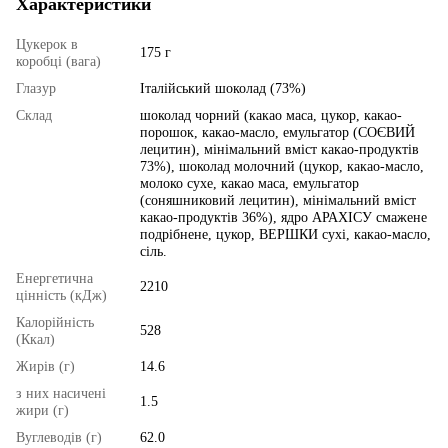
Характеристики
Цукерок в
175 г
коробці (вага)
Глазур
Італійський шоколад (73%)
Склад
шоколад чорний (какао маса, цукор, какао-
порошок, какао-масло, емульгатор (СОЄВИЙ
лецитин), мінімальний вміст какао-продуктів
73%), шоколад молочний (цукор, какао-масло,
молоко сухе, какао маса, емульгатор
(соняшниковий лецитин), мінімальний вміст
какао-продуктів 36%), ядро АРАХІСУ смажене
подрібнене, цукор, ВЕРШКИ сухі, какао-масло,
сіль.
Енергетична
2210
цінність (кДж)
Калорійність
528
(Ккал)
Жирів (г)
14.6
з них насичені
1.5
жири (г)
Вуглеводів (г)
62.0