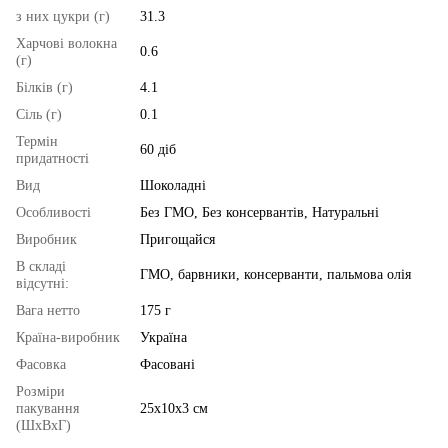
з них цукри (г)
31.3
Харчові волокна
0.6
(г)
Білків (г)
4.1
Сіль (г)
0.1
Термін
60 діб
придатності
Вид
Шоколадні
Особливості
Без ГМО, Без консервантів, Натуральні
Виробник
Пригощайся
В складі
ГМО, барвники, консерванти, пальмова олія
відсутні:
Вага нетто
175 г
Країна-виробник
Україна
Фасовка
Фасовані
Розміри
пакування
25х10х3 см
(ШхВхГ)