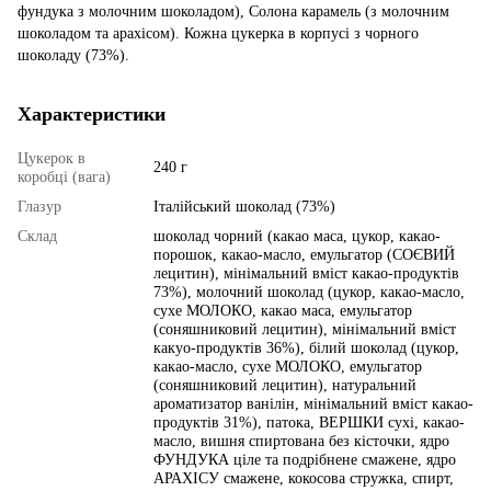
фундука з молочним шоколадом), Солона карамель (з молочним
шоколадом та арахісом). Кожна цукерка в корпусі з чорного
шоколаду (73%).
Характеристики
Цукерок в
240 г
коробці (вага)
Глазур
Італійський шоколад (73%)
Склад
шоколад чорний (какао маса, цукор, какао-
порошок, какао-масло, емульгатор (СОЄВИЙ
лецитин), мінімальний вміст какао-продуктів
73%), молочний шоколад (цукор, какао-масло,
сухе МОЛОКО, какао маса, емульгатор
(соняшниковий лецитин), мінімальний вміст
какуо-продуктів 36%), білий шоколад (цукор,
какао-масло, сухе МОЛОКО, емульгатор
(соняшниковий лецитин), натуральний
ароматизатор ванілін, мінімальний вміст какао-
продуктів 31%), патока, ВЕРШКИ сухі, какао-
масло, вишня спиртована без кісточки, ядро
ФУНДУКА ціле та подрібнене смажене, ядро
АРАХІСУ смажене, кокосова стружка, спирт,