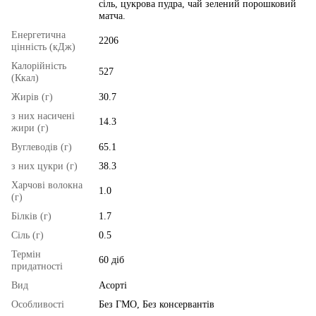
сіль, цукрова пудра, чай зелений порошковий
матча.
Енергетична
2206
цінність (кДж)
Калорійність
527
(Ккал)
Жирів (г)
30.7
з них насичені
14.3
жири (г)
Вуглеводів (г)
65.1
з них цукри (г)
38.3
Харчові волокна
1.0
(г)
Білків (г)
1.7
Сіль (г)
0.5
Термін
60 діб
придатності
Вид
Асорті
Особливості
Без ГМО, Без консервантів