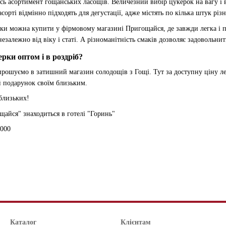
сь асортимент гощанських ласощів. Величезний вибір цукерок на вагу і в
сорті відмінно підходять для дегустації, адже містять по кілька штук різ
и можна купити у фірмовому магазині Пригощайся, де завжди легка і по
езалежно від віку і статі. А різноманітність смаків дозволяє задовольн
рки оптом і в роздріб?
прошуємо в затишний магазин солодощів з Гощі. Тут за доступну ціну лег
 подарунок своїм близьким.
 близьких!
айся" знаходиться в готелі "Горинь"
3000
Каталог
Клієнтам