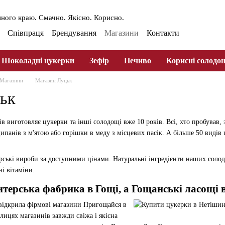
ного краю. Смачно. Якісно. Корисно.
Співпраця
Брендування
Магазини
Контакти
ферта
Оплата та доставлення
Шоколадні цукерки
Зефір
Печиво
Корисні солодо
Магазини
Магазин Луцьк
ьк
в виготовляє цукерки та інші солодощі вже 10 років. Всі, хто пробував
ипанів з м'ятою або горішки в меду з місцевих пасік. А більше 50 видів
ські вироби за доступними цінами. Натуральні інгредієнти наших солодо
ні вітаміни.
терська фабрика в Гощі, а Гощанські ласощі 
відкрила фірмові магазини Пригощайся в
лицях магазинів завжди свіжа і якісна