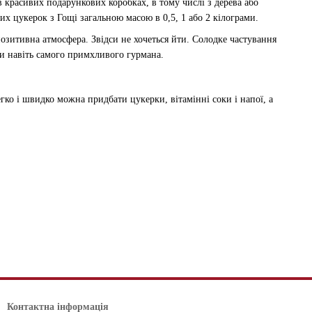
 красивих подарункових коробках, в тому числі з дерева або
них цукерок з Гощі загальною масою в 0,5, 1 або 2 кілограми.
зитивна атмосфера. Звідси не хочеться йти. Солодке частування
ити навіть самого примхливого гурмана.
ко і швидко можна придбати цукерки, вітамінні соки і напої, а
Контактна інформація