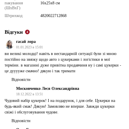
пакування
16х25х8 см
(ШхВхГ)
Штрихкод
4820022712868
Відгуки
4
гасай лора
01.01.2023 в 15:01
ви великі молодці! навіть в нестандарній ситуації були зі мною
постійно на звязку щодо авто з цукерками і логістики в мої
терміни. в магазині дуже привітна продавчиня ну і самі цукерки -
це дууууже смачно! дякую і так тримати
Відповісти
Московченко Леся Олександрівна
18.12.2022 в 13:51
Чудовий набір цукерок! І на подарунок, і для себе. Цукерки на
будь-який смак! Дякую! Замовляю не вперше. Завжди цукерки
свіжі і обслуговування чудове.
Відповісти