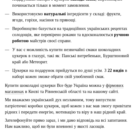
починається тільки в момент замовлення.
Використовуємо
натуральні
інгредієнти у складі: фрукти,
ягоди, горіхи, насіння та прянощі.
Виробництво базується на традиційних українських рецептах
солодощів, яке перевірено роками та вдосконалюється
ручною
роботою
майстрів своєї справи.
У вас є можливість купити незвичайні смаки шоколадних
цукерок в глазурі, такі як: Панські витребеньки, Бурштиновий
край або Метеорит.
Цукерки на подарунок прийдуться по душі усім. З
22 видів
в
наборі кожен зможе обрати свій улюблений смак.
Купити шоколадні цукерки Все буде Україна можна у
фірмових
магазинах
в Києві та Рівненській області та на нашому сайті.
Ми вважаємо український дух незламним, тому випустили
патріотичні коробки цукерок, щоб кожен з вас мав змогу привітати
рідних і передати енергію, мотивацію та віру в наш рідний край.
Зателефонуйте прямо зараз, і ми дамо відповідь на всі запитання.
Нам важливо, щоб ви були впевнені у якості ласощів.