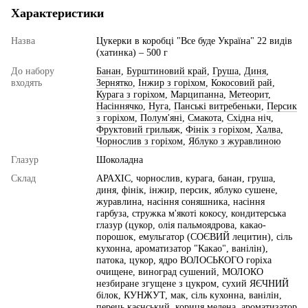
Характеристики
Назва
Цукерки в коробці "Все буде Україна" 22 видів
(хатинка) – 500 г
До набору
Банан
,
Бурштиновий край
,
Груша
,
Диня
,
входять
Зернятко
,
Інжир з горіхом
,
Кокосовий рай
,
Курага з горіхом
,
Марципанна
,
Метеорит
,
Насіннячко
,
Нуга
,
Панські витребеньки
,
Персик
з горіхом
,
Полум'яні
,
Смакота
,
Східна ніч
,
Фруктовий грильяж
,
Фінік з горіхом
,
Халва
,
Чорнослив з горіхом
,
Яблуко з журавлиною
Глазур
Шоколадна
Склад
АРАХІС, чорнослив, курага, банан, груша,
диня, фінік, інжир, персик, яблуко сушене,
журавлина, насіння соняшника, насіння
гарбуза, стружка м'якоті кокосу, кондитерська
глазур (цукор, олія пальмоядрова, какао-
порошок, емульгатор (СОЄВИЙ лецитин), сіль
кухонна, ароматизатор "Какао", ванілін),
патока, цукор, ядро ВОЛОСЬКОГО горіха
очищене, виноград сушений, МОЛОКО
незбиране згущене з цукром, сухий ЯЄЧНИЙ
білок, КУНЖУТ, мак, сіль кухонна, ванілін,
перець каєнський, кориця мелена, ароматизатор