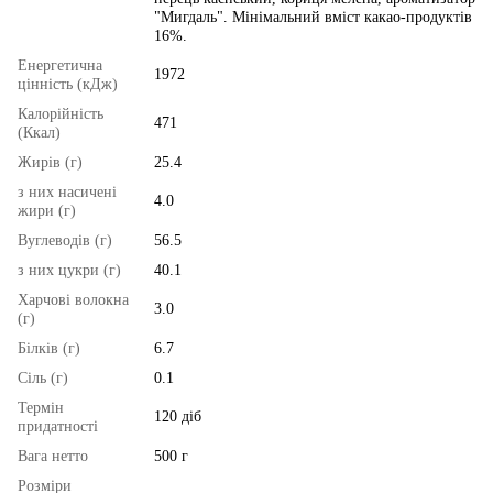
"Мигдаль". Мінімальний вміст какао-продуктів
16%.
Енергетична
1972
цінність (кДж)
Калорійність
471
(Ккал)
Жирів (г)
25.4
з них насичені
4.0
жири (г)
Вуглеводів (г)
56.5
з них цукри (г)
40.1
Харчові волокна
3.0
(г)
Білків (г)
6.7
Сіль (г)
0.1
Термін
120 діб
придатності
Вага нетто
500 г
Розміри