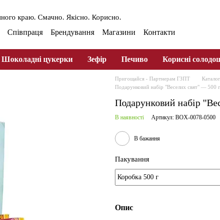
ного краю. Смачно. Якісно. Корисно.
Співпраця
Брендування
Магазини
Контакти
ферта
Оплата та доставлення
Шоколадні цукерки
Зефір
Печиво
Корисні солодо
Пригощайся - Партнерам ГЗПТ
Катало
Подарунковий набір "Веселих свят" — 500 
Подарунковий набір "Вес
В наявності
Артикул: BOX-0078-0500
В бажання
Пакування
Опис