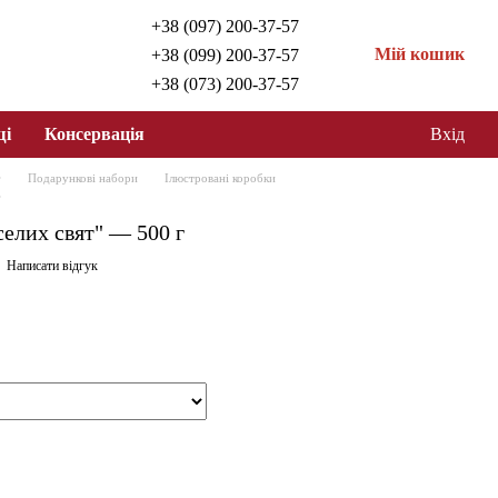
+38 (097) 200-37-57
Мій кошик
+38 (099) 200-37-57
+38 (073) 200-37-57
щі
Консервація
Вхід
г
Подарункові набори
Ілюстровані коробки
г
елих свят" — 500 г
Написати відгук