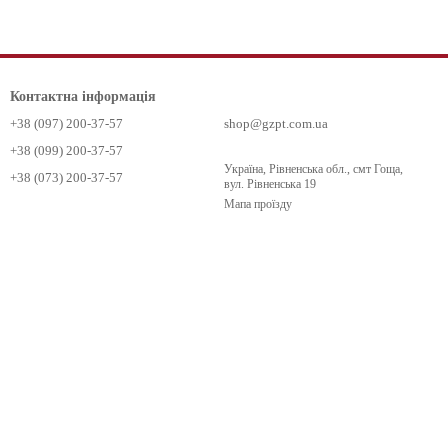
Контактна інформація
+38 (097) 200-37-57
shop@gzpt.com.ua
+38 (099) 200-37-57
Україна, Рівненська обл., смт Гоща,
+38 (073) 200-37-57
вул. Рівненська 19
Мапа проїзду