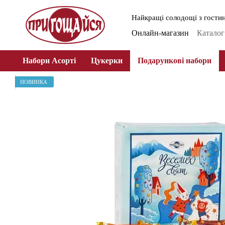
Перейти до основного контенту
Найкращі солодощі з гостин
Онлайн-магазин
Каталог
Про ГЗПТ
Публічна о
Набори Асорті
Цукерки
Подарункові набори
НОВИНКА