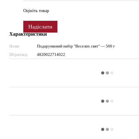
Оцініть товар
Надіслати
Характеристики
Назва
Подарунковий набір "Веселих свят" — 500 г
Штрихкод
4820022714022