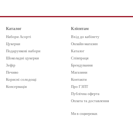
Каталог
Клієнтам
Набори Асорті
Вхід до кабінету
Цукерки
Онлайн-магазин
Подарункові набори
Каталог
Шоколадні цукерки
Співпраця
Зефір
Брендування
Печиво
Магазини
Корисні солодощі
Контакти
Консервація
Про ГЗПТ
Публічна оферта
Оплата та доставлення
Ми в соцмережах