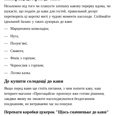
Незалежно від того чи плануєте затишну кавову перерву вдома, чи
шукаєте, що подати до кави для гостей, правильний десерт
перетворить ці короткі миті у чудові моменти насолоди. Спіймайте
ідеальний баланс у таких цукерках до кави:
Марципанна шоколадна;
Нуга;
Полумʼяні;
Смакота;
Фінік з горіхом;
Чорнослив з горіхом;
Лісова казка.
Де купити солодощі до кави
Якщо перед вами ще стоїть питання, з чим попити каву, наш
інтернет-магазин «Пригощайся» пропонує вже готове рішення,
завдяки якому ви зможете насолоджуватися бездоганним
поєднанням, не витрачаючи час на пошуки.
Переваги коробки цукерок "Щось смачненьке до кави"