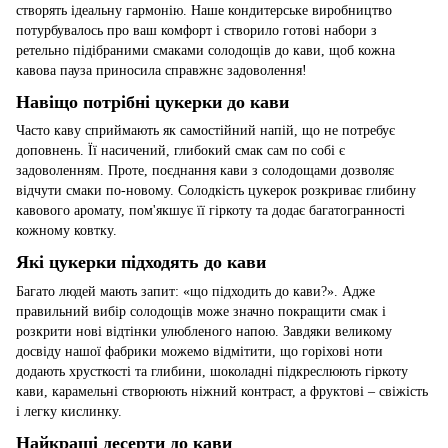
створять ідеальну гармонію. Наше кондитерське виробництво
потурбувалось про ваш комфорт і створило готові набори з
ретельно підібраними смаками солодощів до кави, щоб кожна
кавова пауза приносила справжнє задоволення!
Навіщо потрібні цукерки до кави
Часто каву сприймають як самостійний напій, що не потребує
доповнень. Її насичений, глибокий смак сам по собі є
задоволенням. Проте, поєднання кави з солодощами дозволяє
відчути смаки по-новому. Солодкість цукерок розкриває глибину
кавового аромату, пом'якшує її гіркоту та додає багатогранності
кожному ковтку.
Які цукерки підходять до кави
Багато людей мають запит: «що підходить до кави?». Адже
правильний вибір солодощів може значно покращити смак і
розкрити нові відтінки улюбленого напою. Завдяки великому
досвіду нашої фабрики можемо відмітити, що горіхові ноти
додають хрусткості та глибини, шоколадні підкреслюють гіркоту
кави, карамельні створюють ніжний контраст, а фруктові – свіжість
і легку кислинку.
Найкращі десерти до кави