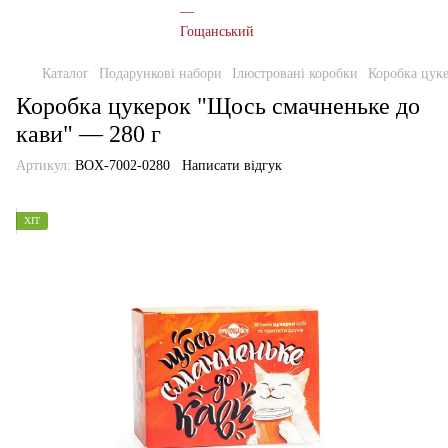
Каталог
Подарункові набори
Ілюстровані коробки
Коробка цуке
Коробка цукерок "Щось смачненьке до
кави" — 280 г
Артикул:
BOX-7002-0280
Написати відгук
ХІТ