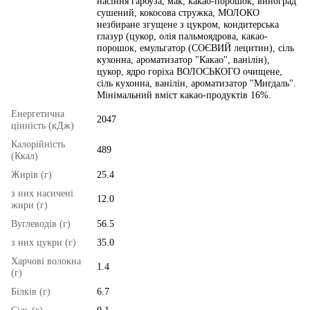
насіння гарбуза, мак, какао-порошок, виноград
сушений, кокосова стружка, МОЛОКО
незбиране згущене з цукром, кондитерська
глазур (цукор, олія пальмоядрова, какао-
порошок, емульгатор (СОЄВИЙ лецитин), сіль
кухонна, ароматизатор "Какао", ванілін),
цукор, ядро горіха ВОЛОСЬКОГО очищене,
сіль кухонна, ванілін, ароматизатор "Мигдаль".
Мінімальний вміст какао-продуктів 16%.
Енергетична
2047
цінність (кДж)
Калорійність
489
(Ккал)
Жирів (г)
25.4
з них насичені
12.0
жири (г)
Вуглеводів (г)
56.5
з них цукри (г)
35.0
Харчові волокна
1.4
(г)
Білків (г)
6.7