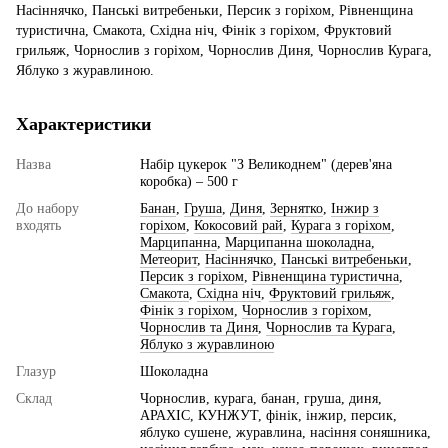
Насіннячко, Панські витребеньки, Персик з горіхом, Рівненщина
туристична, Смакота, Східна ніч, Фінік з горіхом, Фруктовий
грильяж, Чорнослив з горіхом, Чорнослив Диня, Чорнослив Курага,
Яблуко з журавлиною.
Характеристики
Назва
Набір цукерок "З Великоднем" (дерев'яна
коробка) – 500 г
До набору
Банан
,
Груша
,
Диня
,
Зернятко
,
Інжир з
входять
горіхом
,
Кокосовий рай
,
Курага з горіхом
,
Марципанна
,
Марципанна шоколадна
,
Метеорит
,
Насіннячко
,
Панські витребеньки
,
Персик з горіхом
,
Рівненщина туристична
,
Смакота
,
Східна ніч
,
Фруктовий грильяж
,
Фінік з горіхом
,
Чорнослив з горіхом
,
Чорнослив та Диня
,
Чорнослив та Курага
,
Яблуко з журавлиною
Глазур
Шоколадна
Склад
Чорнослив, курага, банан, груша, диня,
АРАХІС, КУНЖУТ, фінік, інжир, персик,
яблуко сушене, журавлина, насіння соняшника,