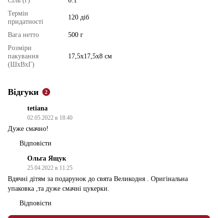
Сіль (г)
0.1
Термін
120 діб
придатності
Вага нетто
500 г
Розміри
пакування
17,5х17,5х8 см
(ШхВхГ)
Відгуки
2
tetiana
02.05.2022 в 18:40
Дуже смачно!
Відповісти
Ольга Ящук
25.04.2022 в 11:25
Вдячні дітям за подарунок до свята Великодня . Оригінальна
упаковка ,та дуже смачні цукерки.
Відповісти