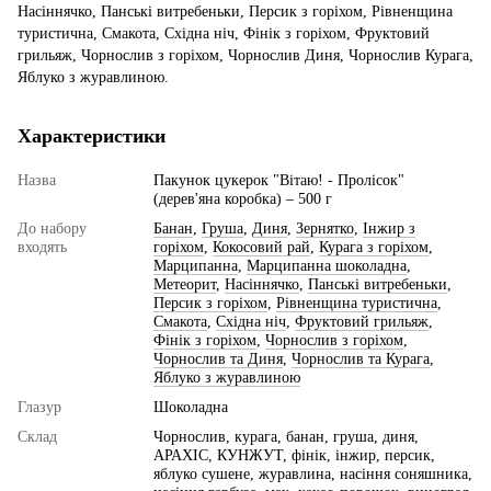
Насіннячко, Панські витребеньки, Персик з горіхом, Рівненщина
туристична, Смакота, Східна ніч, Фінік з горіхом, Фруктовий
грильяж, Чорнослив з горіхом, Чорнослив Диня, Чорнослив Курага,
Яблуко з журавлиною.
Характеристики
Назва
Пакунок цукерок "Вітаю! - Пролісок"
(дерев'яна коробка) – 500 г
До набору
Банан
,
Груша
,
Диня
,
Зернятко
,
Інжир з
входять
горіхом
,
Кокосовий рай
,
Курага з горіхом
,
Марципанна
,
Марципанна шоколадна
,
Метеорит
,
Насіннячко
,
Панські витребеньки
,
Персик з горіхом
,
Рівненщина туристична
,
Смакота
,
Східна ніч
,
Фруктовий грильяж
,
Фінік з горіхом
,
Чорнослив з горіхом
,
Чорнослив та Диня
,
Чорнослив та Курага
,
Яблуко з журавлиною
Глазур
Шоколадна
Склад
Чорнослив, курага, банан, груша, диня,
АРАХІС, КУНЖУТ, фінік, інжир, персик,
яблуко сушене, журавлина, насіння соняшника,