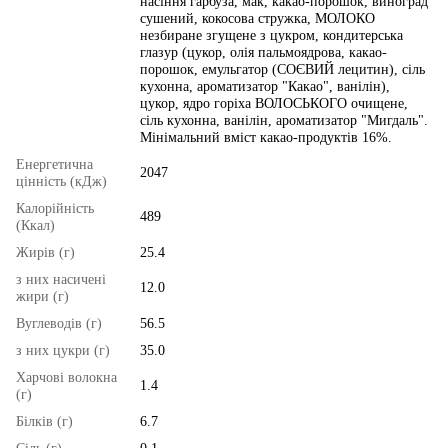
насіння гарбуза, мак, какао-порошок, виноград
сушений, кокосова стружка, МОЛОКО
незбиране згущене з цукром, кондитерська
глазур (цукор, олія пальмоядрова, какао-
порошок, емульгатор (СОЄВИЙ лецитин), сіль
кухонна, ароматизатор "Какао", ванілін),
цукор, ядро горіха ВОЛОСЬКОГО очищене,
сіль кухонна, ванілін, ароматизатор "Мигдаль".
Мінімальний вміст какао-продуктів 16%.
Енергетична
2047
цінність (кДж)
Калорійність
489
(Ккал)
Жирів (г)
25.4
з них насичені
12.0
жири (г)
Вуглеводів (г)
56.5
з них цукри (г)
35.0
Харчові волокна
1.4
(г)
Білків (г)
6.7