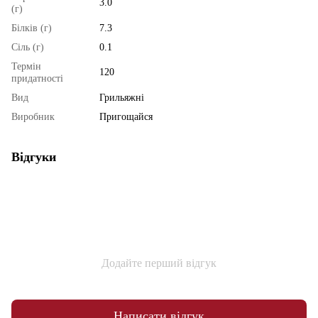
3.0
(г)
Білків (г)
7.3
Сіль (г)
0.1
Термін
120
придатності
Вид
Грильяжні
Виробник
Пригощайся
Відгуки
Додайте перший відгук
Написати відгук