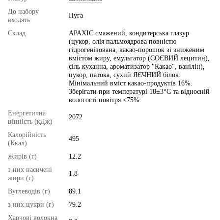
До набору
Нуга
входять
Склад
АРАХІС смажений, кондитерська глазур
(цукор, олія пальмоядрова повністю
гідрогенізована, какао-порошок зі зниженим
вмістом жиру, емульгатор (СОЄВИЙ лецитин),
сіль куханна, ароматизатор "Какао", ванілін),
цукор, патока, сухий ЯЄЧНИЙ білок.
Мінімальний вміст какао-продуктів 16%.
Зберігати при температурі 18±3°С та відносній
вологості повітря ˂75%.
Енергетична
2072
цінність (кДж)
Калорійність
495
(Ккал)
Жирів (г)
12.2
з них насичені
1.8
жири (г)
Вуглеводів (г)
89.1
з них цукри (г)
79.2
Харчові волокна